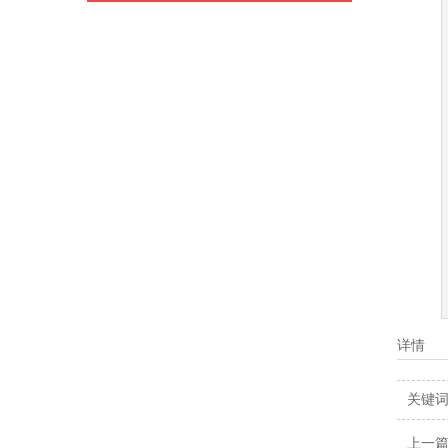
详情
关键
上一