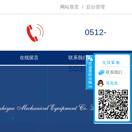
网站首页
/
后台管理
0512-
在线留言
联系我们
50335470
联系我们
马先生