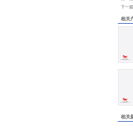
下一
相关
相关