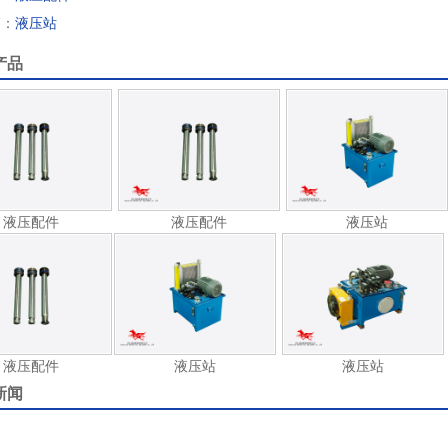
篇：
液压站
产品
液压配件
液压配件
液压站
液压配件
液压站
液压站
新闻