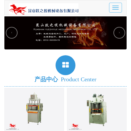
Toggle
navigatio
‹
›
产品中心
Product Center